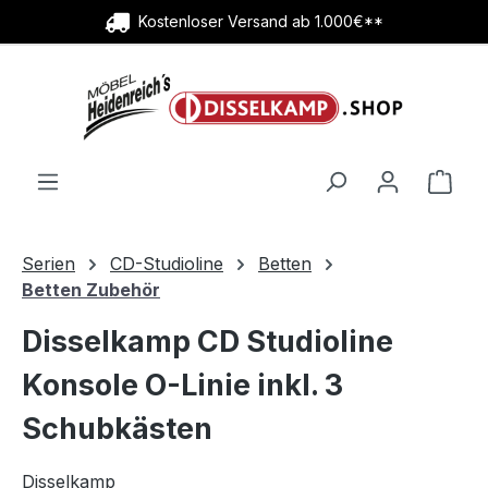
Kostenloser Versand ab 1.000€**
Zum Hauptinhalt springen
Ware
Serien
CD-Studioline
Betten
Betten Zubehör
Disselkamp CD Studioline
Konsole O-Linie inkl. 3
Schubkästen
Disselkamp