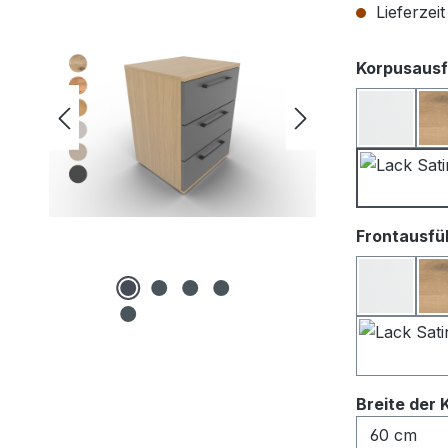
Lieferzei
Korpusausf
Lack we
Frontausfü
Lack We
Breite der 