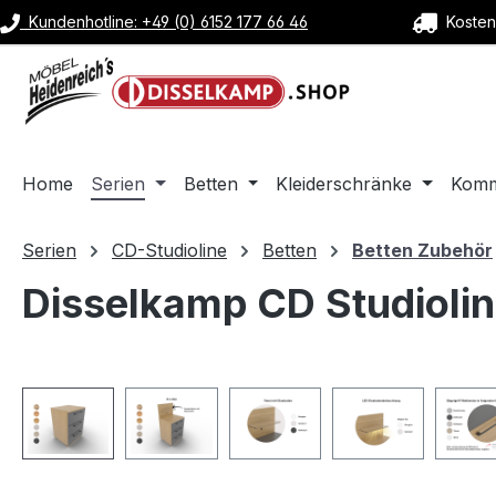
Kundenhotline: +49 (0) 6152 177 66 46
Kostenl
m Hauptinhalt springen
Zur Suche springen
Zur Hauptnavigation springen
Home
Serien
Betten
Kleiderschränke
Kom
Serien
CD-Studioline
Betten
Betten Zubehör
Disselkamp CD Studiolin
Bildergalerie überspringen