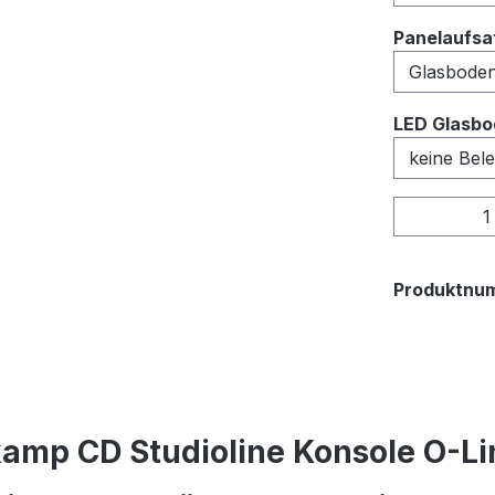
Panelaufsat
LED Glasbo
Produkt
Produktnu
amp CD Studioline Konsole O-Lin