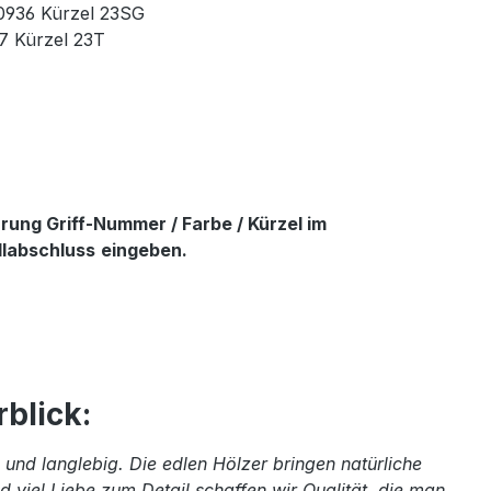
90936 Kürzel 23SG
37 Kürzel 23T
ung Griff-Nummer / Farbe / Kürzel im
llabschluss
eingeben.
blick:
und langlebig. Die edlen Hölzer bringen natürliche
 viel Liebe zum Detail schaffen wir Qualität, die man