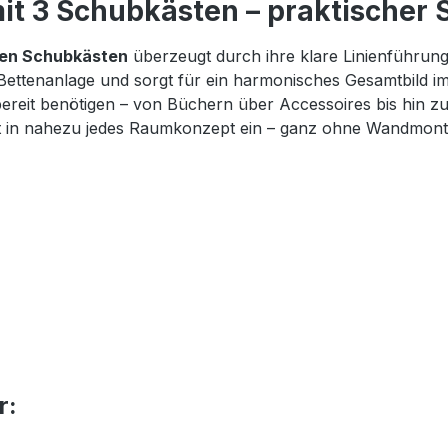
t 3 Schubkästen – praktischer S
gen Schubkästen
überzeugt durch ihre klare Linienführun
 Bettenanlage und sorgt für ein harmonisches Gesamtbild i
iffbereit benötigen – von Büchern über Accessoires bis hi
fekt in nahezu jedes Raumkonzept ein – ganz ohne Wandmont
r: