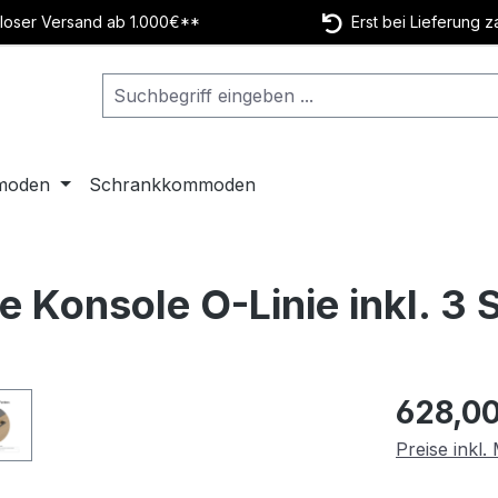
oser Versand ab 1.000€**
Erst bei Lieferung z
moden
Schrankkommoden
e Konsole O-Linie inkl. 3
Regulärer Pr
628,00
Preise inkl