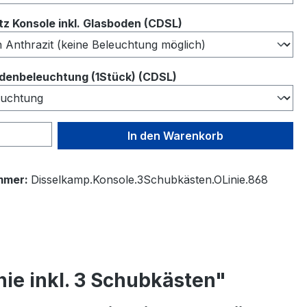
auswählen
z Konsole inkl. Glasboden (CDSL)
auswählen
denbeleuchtung (1Stück) (CDSL)
 Anzahl: Gib den gewünschten Wert ein 
In den Warenkorb
mmer:
Disselkamp.Konsole.3Schubkästen.OLinie.868
ie inkl. 3 Schubkästen"