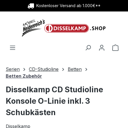
Kostenloser Versand ab 1.000€**
Zum Hauptinhalt springen
Ware
Serien
CD-Studioline
Betten
Betten Zubehör
Disselkamp CD Studioline
Konsole O-Linie inkl. 3
Schubkästen
Disselkamp