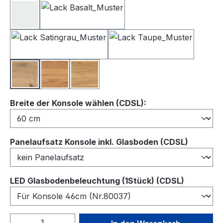
Lack Weiß
Lack Basalt
Lack Satingrau
Lack Taupe
Balkeneiche
Kernbuche
Wildeiche
auswählen
Breite der Konsole wählen (CDSL):
auswähl
Panelaufsatz Konsole inkl. Glasboden (CDSL)
auswähl
LED Glasbodenbeleuchtung (1Stück) (CDSL)
Produkt Anzahl: Gib den gewünschten We