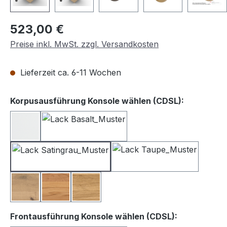
Regulärer Preis:
523,00 €
Preise inkl. MwSt. zzgl. Versandkosten
Lieferzeit ca. 6-11 Wochen
auswähle
Korpusausführung Konsole wählen (CDSL):
Lack weiß
Lack Basalt
Lack Satingrau
Lack Taupe
Balkeneiche
Kernbuche
Wildeiche
auswählen
Frontausführung Konsole wählen (CDSL):