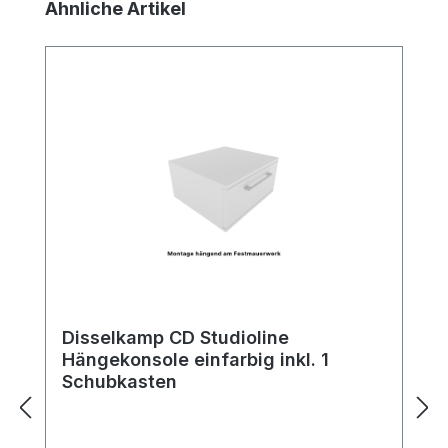
Produktgalerie überspringen
Ähnliche Artikel
Disselkamp CD Studioline
Hängekonsole einfarbig inkl. 1
Schubkasten