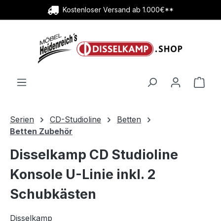
Kostenloser Versand ab 1.000€**
Zum Hauptinhalt springen
Ware
Serien
CD-Studioline
Betten
Betten Zubehör
Disselkamp CD Studioline
Konsole U-Linie inkl. 2
Schubkästen
Disselkamp