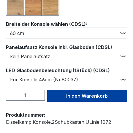
Balkeneiche
Kernbuche
Wildeiche
auswählen
Breite der Konsole wählen (CDSL):
auswähl
Panelaufsatz Konsole inkl. Glasboden (CDSL)
auswähl
LED Glasbodenbeleuchtung (1Stück) (CDSL)
Produkt Anzahl: Gib den gewünschten We
In den Warenkorb
Produktnummer:
Disselkamp.Konsole.2Schubkästen.ULinie.1072