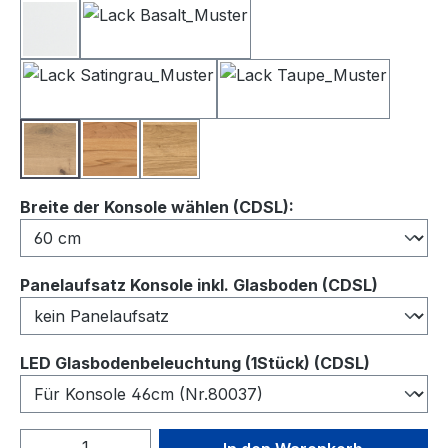
Lack Weiß
Lack Basalt
Lack Satingrau
Lack Taupe
Balkeneiche
Kernbuche
Wildeiche
auswählen
Breite der Konsole wählen (CDSL):
auswähl
Panelaufsatz Konsole inkl. Glasboden (CDSL)
auswähl
LED Glasbodenbeleuchtung (1Stück) (CDSL)
Produkt Anzahl: Gib den gewünschten We