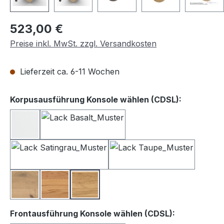
Regulärer Preis:
523,00 €
Preise inkl. MwSt. zzgl. Versandkosten
Lieferzeit ca. 6-11 Wochen
auswähle
Korpusausführung Konsole wählen (CDSL):
Lack weiß
Lack Basalt
Lack Satingrau
Lack Taupe
Balkeneiche
Kernbuche
Wildeiche
auswählen
Frontausführung Konsole wählen (CDSL):