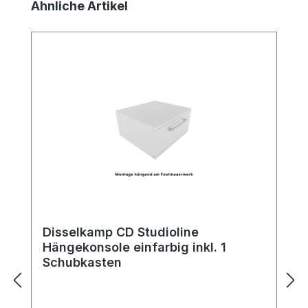
Produktgalerie überspringen
Ähnliche Artikel
Disselkamp CD Studioline
Hängekonsole einfarbig inkl. 1
Schubkasten