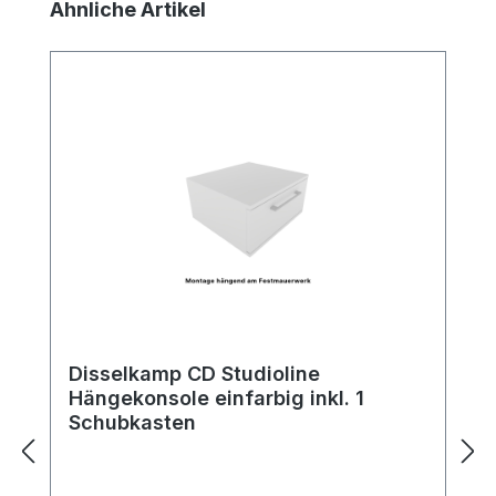
Produktgalerie überspringen
Ähnliche Artikel
Disselkamp CD Studioline
Hängekonsole einfarbig inkl. 1
Schubkasten