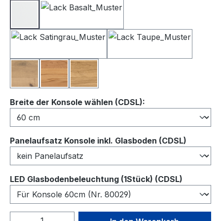
Lack Weiß
Lack Basalt
Lack Satingrau
Lack Taupe
Balkeneiche
Kernbuche
Wildeiche
auswählen
Breite der Konsole wählen (CDSL):
auswähl
Panelaufsatz Konsole inkl. Glasboden (CDSL)
auswähl
LED Glasbodenbeleuchtung (1Stück) (CDSL)
Produkt Anzahl: Gib den gewünschten We