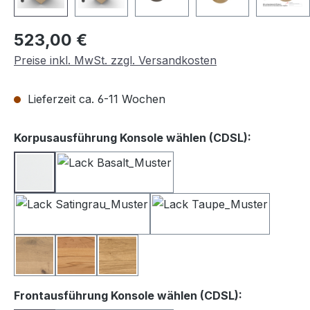
Regulärer Preis:
523,00 €
Preise inkl. MwSt. zzgl. Versandkosten
Lieferzeit ca. 6-11 Wochen
auswähle
Korpusausführung Konsole wählen (CDSL):
Lack weiß
Lack Basalt
Lack Satingrau
Lack Taupe
Balkeneiche
Kernbuche
Wildeiche
auswählen
Frontausführung Konsole wählen (CDSL):