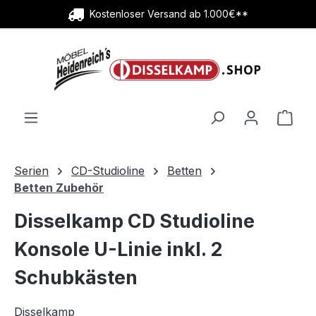
Kostenloser Versand ab 1.000€**
Zum Hauptinhalt springen
Ware
Serien
CD-Studioline
Betten
Betten Zubehör
Disselkamp CD Studioline
Konsole U-Linie inkl. 2
Schubkästen
Disselkamp