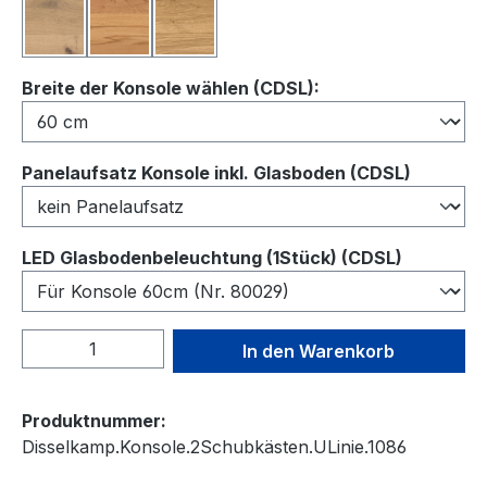
Balkeneiche
Kernbuche
Wildeiche
auswählen
Breite der Konsole wählen (CDSL):
auswähl
Panelaufsatz Konsole inkl. Glasboden (CDSL)
auswähl
LED Glasbodenbeleuchtung (1Stück) (CDSL)
Produkt Anzahl: Gib den gewünschten We
In den Warenkorb
Produktnummer:
Disselkamp.Konsole.2Schubkästen.ULinie.1086