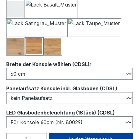
Lack Weiß
Lack Basalt
Lack Satingrau
Lack Taupe
Balkeneiche
Kernbuche
Wildeiche
auswählen
Breite der Konsole wählen (CDSL):
auswähl
Panelaufsatz Konsole inkl. Glasboden (CDSL)
auswähl
LED Glasbodenbeleuchtung (1Stück) (CDSL)
Produkt Anzahl: Gib den gewünschten We