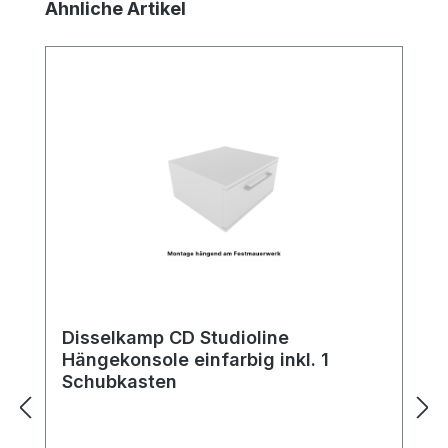
Produktgalerie überspringen
Ähnliche Artikel
Disselkamp CD Studioline
Hängekonsole einfarbig inkl. 1
Schubkasten