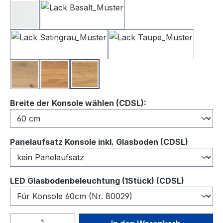
Lack Weiß
Lack Basalt
Lack Satingrau
Lack Taupe
Balkeneiche
Kernbuche
Wildeiche
auswählen
Breite der Konsole wählen (CDSL):
auswähl
Panelaufsatz Konsole inkl. Glasboden (CDSL)
auswähl
LED Glasbodenbeleuchtung (1Stück) (CDSL)
Produkt Anzahl: Gib den gewünschten We