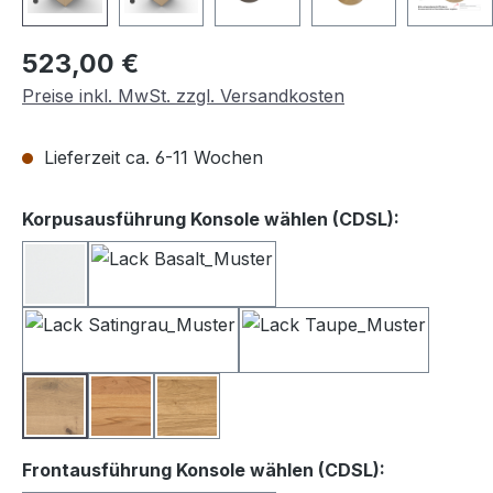
Regulärer Preis:
523,00 €
Preise inkl. MwSt. zzgl. Versandkosten
Lieferzeit ca. 6-11 Wochen
auswähle
Korpusausführung Konsole wählen (CDSL):
Lack weiß
Lack Basalt
Lack Satingrau
Lack Taupe
Balkeneiche
Kernbuche
Wildeiche
auswählen
Frontausführung Konsole wählen (CDSL):