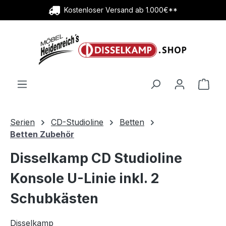
Kostenloser Versand ab 1.000€**
Zum Hauptinhalt springen
Ware
Serien
CD-Studioline
Betten
Betten Zubehör
Disselkamp CD Studioline
Konsole U-Linie inkl. 2
Schubkästen
Disselkamp