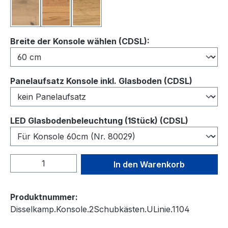
Balkeneiche
Kernbuche
Wildeiche
auswählen
Breite der Konsole wählen (CDSL):
auswähl
Panelaufsatz Konsole inkl. Glasboden (CDSL)
auswähl
LED Glasbodenbeleuchtung (1Stück) (CDSL)
Produkt Anzahl: Gib den gewünschten We
In den Warenkorb
Produktnummer:
Disselkamp.Konsole.2Schubkästen.ULinie.1104