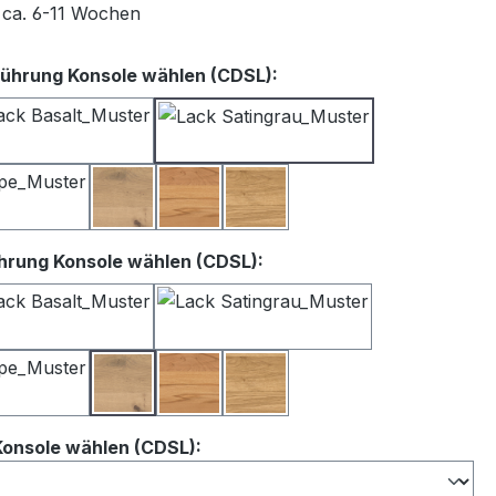
t ca. 6-11 Wochen
auswählen
ührung Konsole wählen (CDSL):
iß
Lack Basalt
Lack Satingrau
Lack Taupe
Balkeneiche
Kernbuche
Wildeiche
auswählen
hrung Konsole wählen (CDSL):
iß
Lack Basalt
Lack Satingrau
Lack Taupe
Balkeneiche
Kernbuche
Wildeiche
auswählen
Konsole wählen (CDSL):