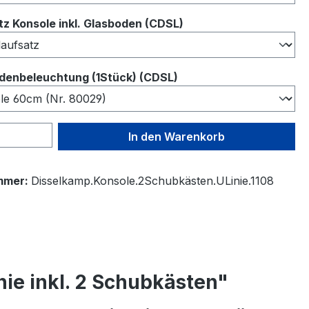
auswählen
z Konsole inkl. Glasboden (CDSL)
auswählen
denbeleuchtung (1Stück) (CDSL)
 Anzahl: Gib den gewünschten Wert ein 
In den Warenkorb
mmer:
Disselkamp.Konsole.2Schubkästen.ULinie.1108
ie inkl. 2 Schubkästen"