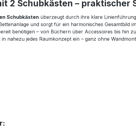
t 2 Schubkästen – praktischer S
gen Schubkästen
überzeugt durch ihre klare Linienführun
 Bettenanlage und sorgt für ein harmonisches Gesamtbild i
iffbereit benötigen – von Büchern über Accessoires bis hi
fekt in nahezu jedes Raumkonzept ein – ganz ohne Wandmont
r: