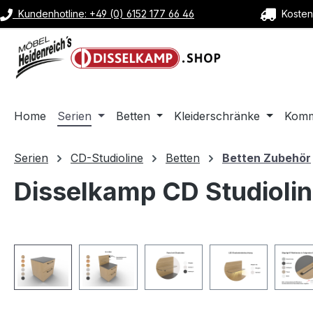
Kundenhotline: +49 (0) 6152 177 66 46
Kostenl
m Hauptinhalt springen
Zur Suche springen
Zur Hauptnavigation springen
Home
Serien
Betten
Kleiderschränke
Kom
Serien
CD-Studioline
Betten
Betten Zubehör
Disselkamp CD Studiolin
Bildergalerie überspringen