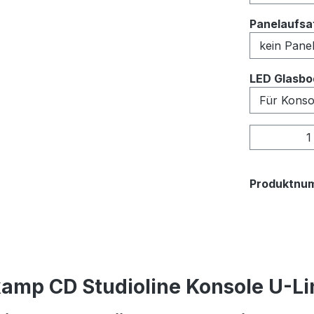
Panelaufsat
LED Glasbo
Produkt
Produktnu
amp CD Studioline Konsole U-Lin