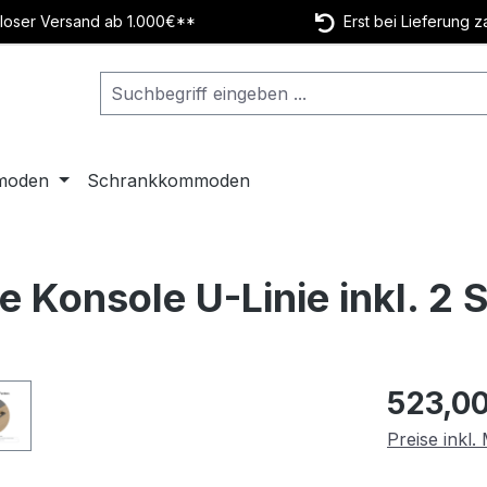
oser Versand ab 1.000€**
Erst bei Lieferung z
moden
Schrankkommoden
e Konsole U-Linie inkl. 2
Regulärer Pr
523,00
Preise inkl