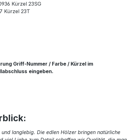
90936 Kürzel 23SG
37 Kürzel 23T
ung Griff-Nummer / Farbe / Kürzel im
llabschluss
eingeben.
blick:
und langlebig. Die edlen Hölzer bringen natürliche
 viel Liebe zum Detail schaffen wir Qualität, die man