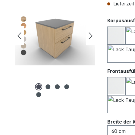
Lieferzei
Korpusausf
Lack we
Frontausfü
Lack We
Breite der 