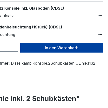
auswählen
z Konsole inkl. Glasboden (CDSL)
auswählen
denbeleuchtung (1Stück) (CDSL)
 Anzahl: Gib den gewünschten Wert ein 
In den Warenkorb
mmer:
Disselkamp.Konsole.2Schubkästen.ULinie.1132
ie inkl. 2 Schubkästen"