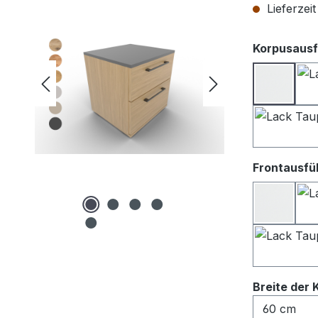
Lieferzei
Korpusausf
Lack we
Frontausfü
Lack We
Breite der 