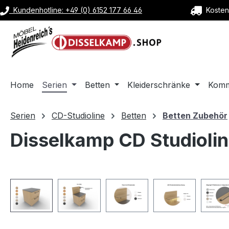
Kundenhotline: +49 (0) 6152 177 66 46
Kostenl
m Hauptinhalt springen
Zur Suche springen
Zur Hauptnavigation springen
Home
Serien
Betten
Kleiderschränke
Kom
Serien
CD-Studioline
Betten
Betten Zubehör
Disselkamp CD Studiolin
Bildergalerie überspringen