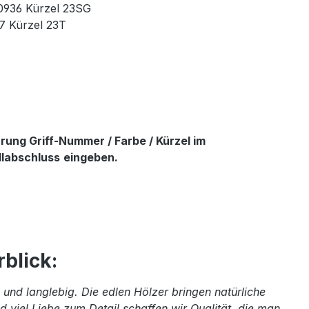
90936 Kürzel 23SG
37 Kürzel 23T
ung Griff-Nummer / Farbe / Kürzel im
llabschluss
eingeben.
blick:
und langlebig. Die edlen Hölzer bringen natürliche
 viel Liebe zum Detail schaffen wir Qualität, die man