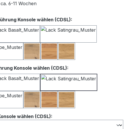
t ca. 6-11 Wochen
auswählen
ührung Konsole wählen (CDSL):
iß
Lack Basalt
Lack Satingrau
Lack Taupe
Balkeneiche
Kernbuche
Wildeiche
auswählen
hrung Konsole wählen (CDSL):
iß
Lack Basalt
Lack Satingrau
Lack Taupe
Balkeneiche
Kernbuche
Wildeiche
auswählen
Konsole wählen (CDSL):