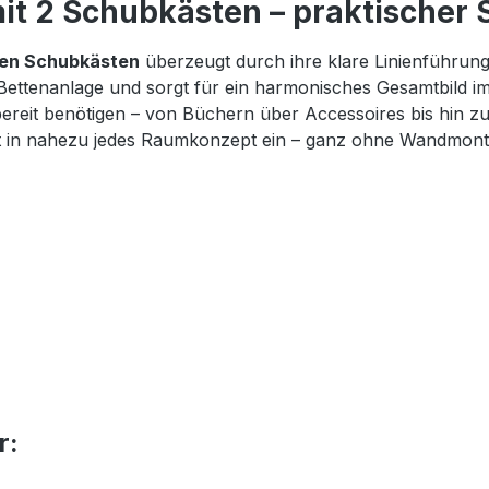
t 2 Schubkästen – praktischer S
gen Schubkästen
überzeugt durch ihre klare Linienführun
 Bettenanlage und sorgt für ein harmonisches Gesamtbild i
iffbereit benötigen – von Büchern über Accessoires bis hi
fekt in nahezu jedes Raumkonzept ein – ganz ohne Wandmont
r: