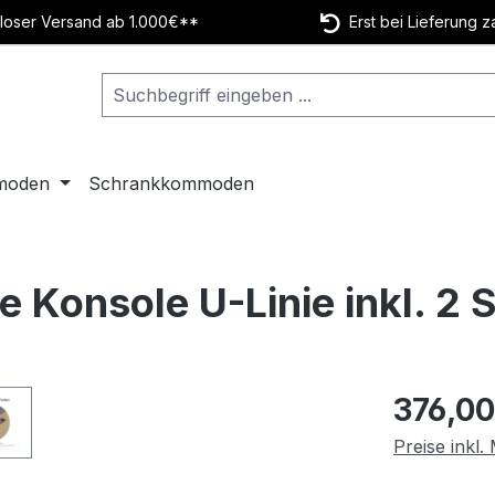
oser Versand ab 1.000€**
Erst bei Lieferung z
moden
Schrankkommoden
e Konsole U-Linie inkl. 2
Regulärer Pr
376,00
Preise inkl