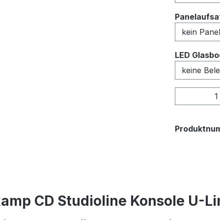
Panelaufsat
LED Glasbo
Produkt
Produktnu
amp CD Studioline Konsole U-Lin