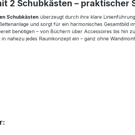
t 2 Schubkästen – praktischer S
gen Schubkästen
überzeugt durch ihre klare Linienführun
 Bettenanlage und sorgt für ein harmonisches Gesamtbild i
iffbereit benötigen – von Büchern über Accessoires bis hi
fekt in nahezu jedes Raumkonzept ein – ganz ohne Wandmont
r: