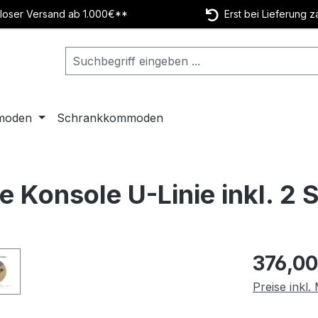
oser Versand ab 1.000€**
Erst bei Lieferung z
moden
Schrankkommoden
e Konsole U-Linie inkl. 2
Regulärer Pr
376,00
Preise inkl