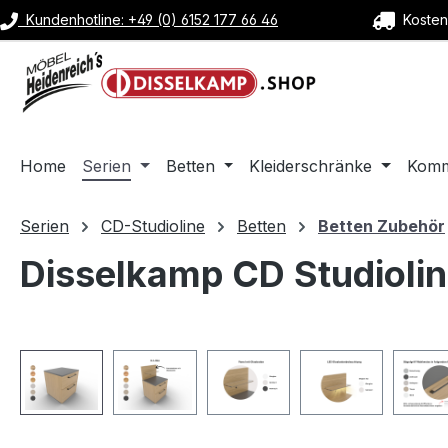
Kundenhotline: +49 (0) 6152 177 66 46
Kostenl
m Hauptinhalt springen
Zur Suche springen
Zur Hauptnavigation springen
Home
Serien
Betten
Kleiderschränke
Kom
Serien
CD-Studioline
Betten
Betten Zubehör
Disselkamp CD Studiolin
Bildergalerie überspringen