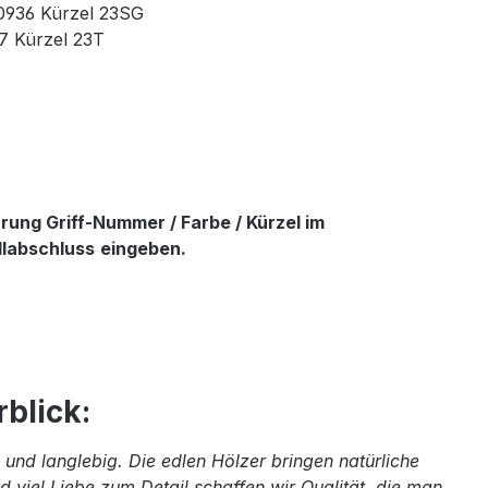
90936 Kürzel 23SG
37 Kürzel 23T
ung Griff-Nummer / Farbe / Kürzel im
llabschluss
eingeben.
blick:
und langlebig. Die edlen Hölzer bringen natürliche
 viel Liebe zum Detail schaffen wir Qualität, die man