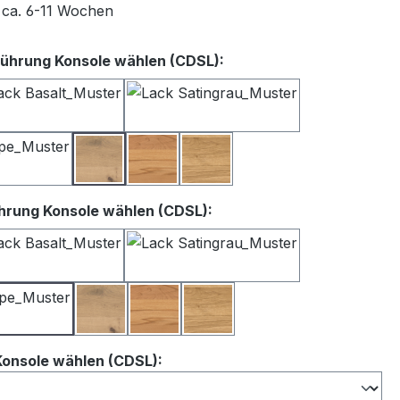
t ca. 6-11 Wochen
auswählen
ührung Konsole wählen (CDSL):
iß
Lack Basalt
Lack Satingrau
Lack Taupe
Balkeneiche
Kernbuche
Wildeiche
auswählen
hrung Konsole wählen (CDSL):
iß
Lack Basalt
Lack Satingrau
Lack Taupe
Balkeneiche
Kernbuche
Wildeiche
auswählen
Konsole wählen (CDSL):