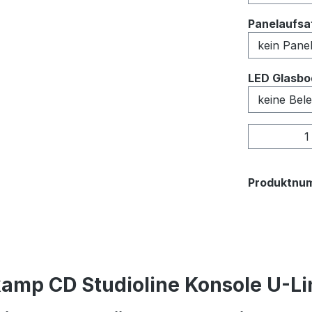
Panelaufsat
LED Glasbo
Produkt
Produktnu
amp CD Studioline Konsole U-Lin