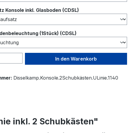
auswählen
z Konsole inkl. Glasboden (CDSL)
auswählen
denbeleuchtung (1Stück) (CDSL)
 Anzahl: Gib den gewünschten Wert ein 
In den Warenkorb
mmer:
Disselkamp.Konsole.2Schubkästen.ULinie.1140
ie inkl. 2 Schubkästen"