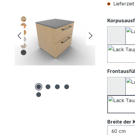
Lieferzei
Korpusausf
Lack we
Frontausfü
Lack We
Breite der 