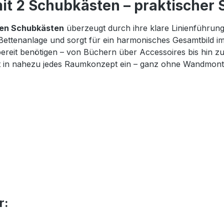
t 2 Schubkästen – praktischer S
gen Schubkästen
überzeugt durch ihre klare Linienführun
 Bettenanlage und sorgt für ein harmonisches Gesamtbild i
iffbereit benötigen – von Büchern über Accessoires bis hi
fekt in nahezu jedes Raumkonzept ein – ganz ohne Wandmont
r: