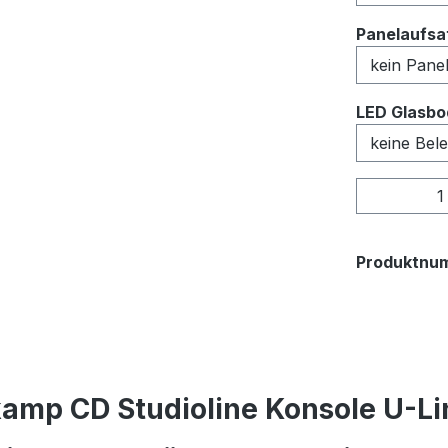
Panelaufsat
LED Glasbo
Produkt
Produktnu
amp CD Studioline Konsole U-Lin