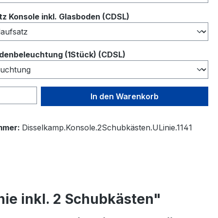
auswählen
z Konsole inkl. Glasboden (CDSL)
auswählen
denbeleuchtung (1Stück) (CDSL)
 Anzahl: Gib den gewünschten Wert ein 
In den Warenkorb
mmer:
Disselkamp.Konsole.2Schubkästen.ULinie.1141
ie inkl. 2 Schubkästen"