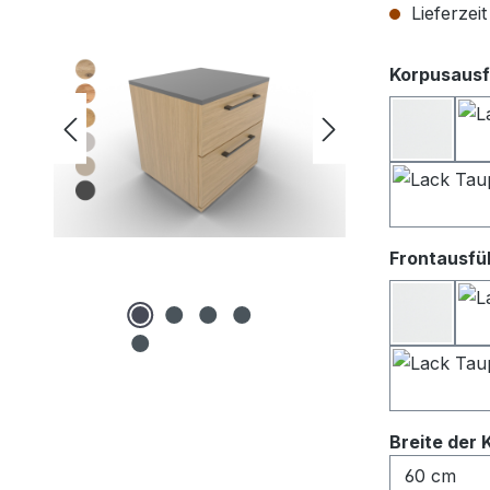
Lieferzei
Korpusausf
Lack we
Frontausfü
Lack We
Breite der 