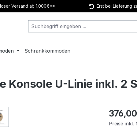
oser Versand ab 1.000€**
Erst bei Lieferung z
moden
Schrankkommoden
e Konsole U-Linie inkl. 2
Regulärer Pr
376,00
Preise inkl