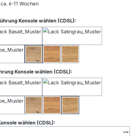
t ca. 6-11 Wochen
auswählen
ührung Konsole wählen (CDSL):
iß
Lack Basalt
Lack Satingrau
Lack Taupe
Balkeneiche
Kernbuche
Wildeiche
auswählen
hrung Konsole wählen (CDSL):
iß
Lack Basalt
Lack Satingrau
Lack Taupe
Balkeneiche
Kernbuche
Wildeiche
auswählen
Konsole wählen (CDSL):