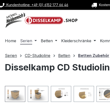
Kundenhotline: +49 (0) 6152 177 66 46
Kostenl
m Hauptinhalt springen
Zur Suche springen
Zur Hauptnavigation springen
Home
Serien
Betten
Kleiderschränke
Kom
Serien
CD-Studioline
Betten
Betten Zubehör
Disselkamp CD Studiolin
Bildergalerie überspringen