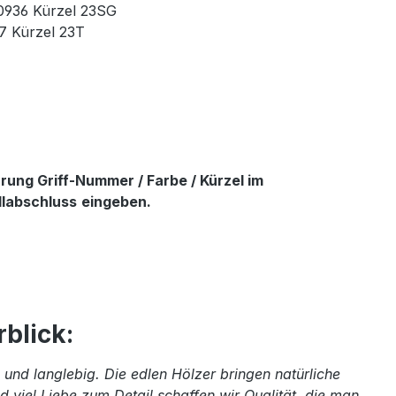
90936 Kürzel 23SG
37 Kürzel 23T
ung Griff-Nummer / Farbe / Kürzel im
llabschluss
eingeben.
blick:
und langlebig. Die edlen Hölzer bringen natürliche
 viel Liebe zum Detail schaffen wir Qualität, die man