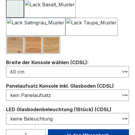
Lack Weiß
Lack Basalt
Lack Satingrau
Lack Taupe
Balkeneiche
Kernbuche
Wildeiche
auswählen
Breite der Konsole wählen (CDSL):
auswähl
Panelaufsatz Konsole inkl. Glasboden (CDSL)
auswähl
LED Glasbodenbeleuchtung (1Stück) (CDSL)
Produkt Anzahl: Gib den gewünschten We