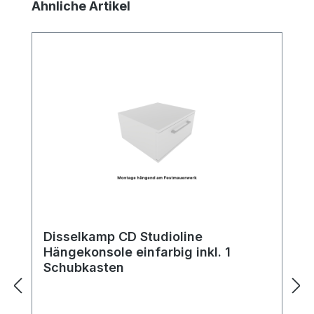
Produktgalerie überspringen
Ähnliche Artikel
Disselkamp CD Studioline
Hängekonsole einfarbig inkl. 1
Schubkasten