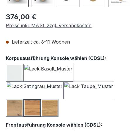
Regulärer Preis:
376,00 €
Preise inkl. MwSt. zzgl. Versandkosten
Lieferzeit ca. 6-11 Wochen
auswähle
Korpusausführung Konsole wählen (CDSL):
Lack weiß
Lack Basalt
Lack Satingrau
Lack Taupe
Balkeneiche
Kernbuche
Wildeiche
auswählen
Frontausführung Konsole wählen (CDSL):