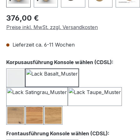
Regulärer Preis:
376,00 €
Preise inkl. MwSt. zzgl. Versandkosten
Lieferzeit ca. 6-11 Wochen
auswähle
Korpusausführung Konsole wählen (CDSL):
Lack weiß
Lack Basalt
Lack Satingrau
Lack Taupe
Balkeneiche
Kernbuche
Wildeiche
auswählen
Frontausführung Konsole wählen (CDSL):