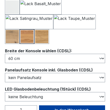
Lack Weiß
Lack Basalt
Lack Satingrau
Lack Taupe
Balkeneiche
Kernbuche
Wildeiche
auswählen
Breite der Konsole wählen (CDSL):
auswähl
Panelaufsatz Konsole inkl. Glasboden (CDSL)
auswähl
LED Glasbodenbeleuchtung (1Stück) (CDSL)
Produkt Anzahl: Gib den gewünschten We