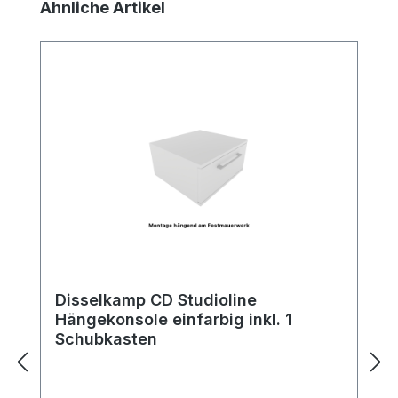
Produktgalerie überspringen
Ähnliche Artikel
Disselkamp CD Studioline
Hängekonsole einfarbig inkl. 1
Schubkasten