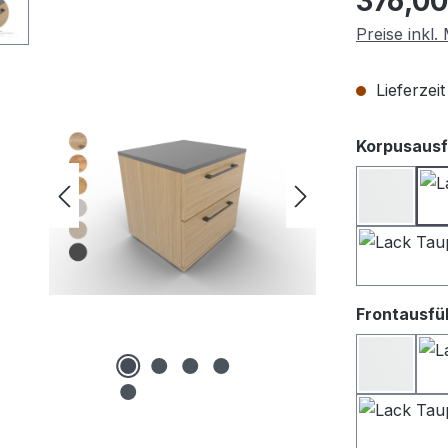
376,00
Preise inkl
Lieferzei
Korpusausf
Lack we
Frontausfü
Lack We