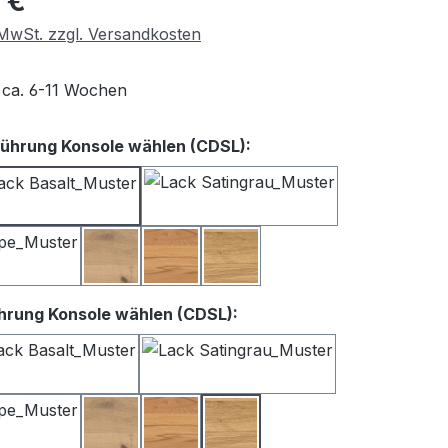
 €
. MwSt. zzgl. Versandkosten
t ca. 6-11 Wochen
auswählen
ührung Konsole wählen (CDSL):
iß
Lack Basalt
Lack Satingrau
Lack Taupe
Balkeneiche
Kernbuche
Wildeiche
auswählen
hrung Konsole wählen (CDSL):
iß
Lack Basalt
Lack Satingrau
Lack Taupe
Balkeneiche
Kernbuche
Wildeiche