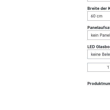
Breite der 
Panelaufsat
LED Glasbo
Produkt
Produktnu