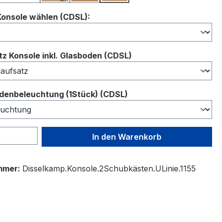
auswählen
Konsole wählen (CDSL):
auswählen
z Konsole inkl. Glasboden (CDSL)
auswählen
denbeleuchtung (1Stück) (CDSL)
 Anzahl: Gib den gewünschten Wert ein 
In den Warenkorb
mmer:
Disselkamp.Konsole.2Schubkästen.ULinie.1155