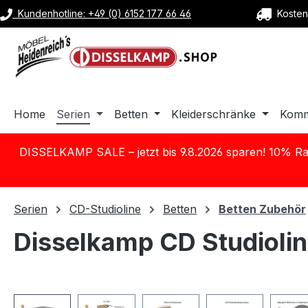
Kundenhotline: +49 (0) 6152 177 66 46
Kostenl
m Hauptinhalt springen
Zur Suche springen
Zur Hauptnavigation springen
Home
Serien
Betten
Kleiderschränke
Kom
DISSELKAMP SALE – jetzt bis 9.8.2026 sparen! 10% Ra
Serien
CD-Studioline
Betten
Betten Zubehör
Disselkamp CD Studiolin
Bildergalerie überspringen