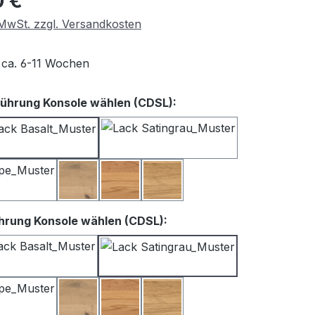
0 €
. MwSt. zzgl. Versandkosten
t ca. 6-11 Wochen
auswählen
ührung Konsole wählen (CDSL):
iß
Lack Basalt
Lack Satingrau
Lack Taupe
Balkeneiche
Kernbuche
Wildeiche
auswählen
hrung Konsole wählen (CDSL):
iß
Lack Basalt
Lack Satingrau
Lack Taupe
Balkeneiche
Kernbuche
Wildeiche