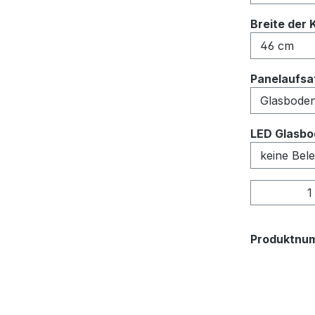
Breite der 
Panelaufsat
LED Glasbo
Produkt
Produktnu