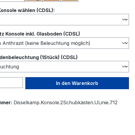
auswählen
Konsole wählen (CDSL):
auswählen
z Konsole inkl. Glasboden (CDSL)
auswählen
denbeleuchtung (1Stück) (CDSL)
 Anzahl: Gib den gewünschten Wert ein 
In den Warenkorb
mmer:
Disselkamp.Konsole.2Schubkästen.ULinie.712