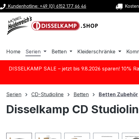
Kundenhotline: +49 (0) 6152 177 66 46
Kostenl
m Hauptinhalt springen
Zur Suche springen
Zur Hauptnavigation springen
Home
Serien
Betten
Kleiderschränke
Kom
DISSELKAMP SALE – jetzt bis 9.8.2026 sparen! 10% Ra
Serien
CD-Studioline
Betten
Betten Zubehör
Disselkamp CD Studiolin
Bildergalerie überspringen