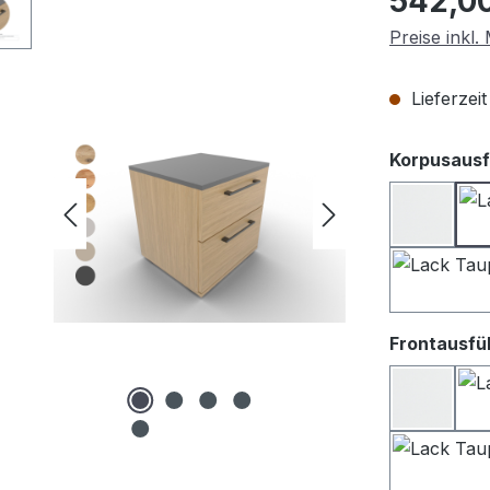
542,0
Preise inkl
Lieferzei
Korpusausf
Lack we
Frontausfü
Lack We