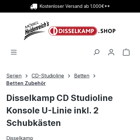
Kostenloser Versand ab 1.000€**
Zum Hauptinhalt springen
Ware
Serien
CD-Studioline
Betten
Betten Zubehör
Disselkamp CD Studioline
Konsole U-Linie inkl. 2
Schubkästen
Disselkamp