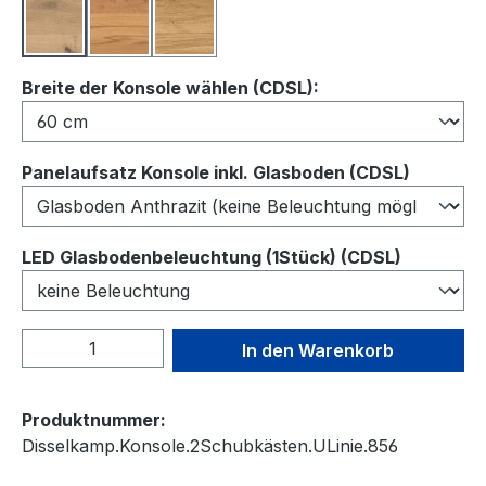
Balkeneiche
Kernbuche
Wildeiche
auswählen
Breite der Konsole wählen (CDSL):
auswähl
Panelaufsatz Konsole inkl. Glasboden (CDSL)
auswähl
LED Glasbodenbeleuchtung (1Stück) (CDSL)
Produkt Anzahl: Gib den gewünschten We
In den Warenkorb
Produktnummer:
Disselkamp.Konsole.2Schubkästen.ULinie.856