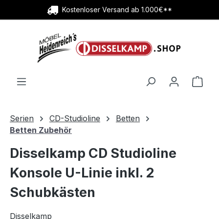
Kostenloser Versand ab 1.000€**
Zum Hauptinhalt springen
Ware
Serien
CD-Studioline
Betten
Betten Zubehör
Disselkamp CD Studioline
Konsole U-Linie inkl. 2
Schubkästen
Disselkamp