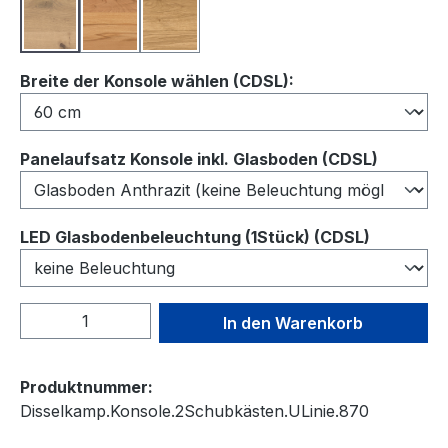
Balkeneiche
Kernbuche
Wildeiche
auswählen
Breite der Konsole wählen (CDSL):
auswähl
Panelaufsatz Konsole inkl. Glasboden (CDSL)
auswähl
LED Glasbodenbeleuchtung (1Stück) (CDSL)
Produkt Anzahl: Gib den gewünschten We
In den Warenkorb
Produktnummer:
Disselkamp.Konsole.2Schubkästen.ULinie.870