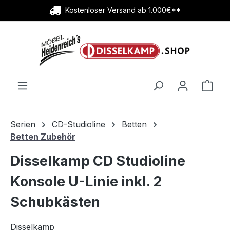
Kostenloser Versand ab 1.000€**
Zum Hauptinhalt springen
Ware
Serien
CD-Studioline
Betten
Betten Zubehör
Disselkamp CD Studioline
Konsole U-Linie inkl. 2
Schubkästen
Disselkamp