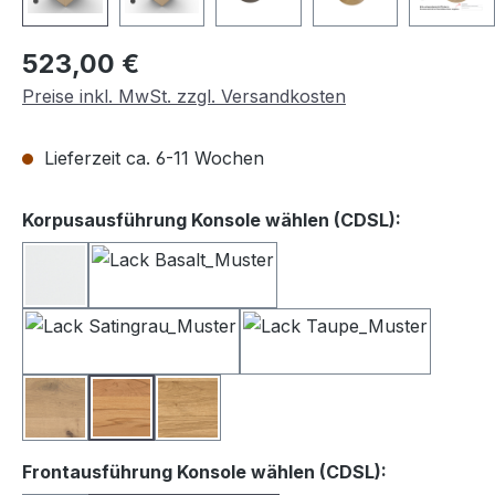
Regulärer Preis:
523,00 €
Preise inkl. MwSt. zzgl. Versandkosten
Lieferzeit ca. 6-11 Wochen
auswähle
Korpusausführung Konsole wählen (CDSL):
Lack weiß
Lack Basalt
Lack Satingrau
Lack Taupe
Balkeneiche
Kernbuche
Wildeiche
auswählen
Frontausführung Konsole wählen (CDSL):