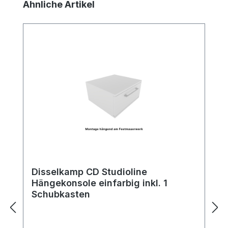
Produktgalerie überspringen
Ähnliche Artikel
Disselkamp CD Studioline
Hängekonsole einfarbig inkl. 1
Schubkasten