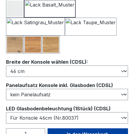
Lack Weiß
Lack Basalt
Lack Satingrau
Lack Taupe
Balkeneiche
Kernbuche
Wildeiche
auswählen
Breite der Konsole wählen (CDSL):
auswähl
Panelaufsatz Konsole inkl. Glasboden (CDSL)
auswähl
LED Glasbodenbeleuchtung (1Stück) (CDSL)
Produkt Anzahl: Gib den gewünschten We