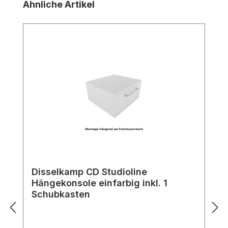
Produktgalerie überspringen
Ähnliche Artikel
Disselkamp CD Studioline
Hängekonsole einfarbig inkl. 1
Schubkasten