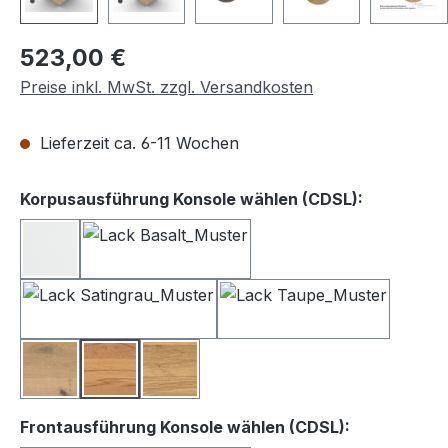
Regulärer Preis:
523,00 €
Preise inkl. MwSt. zzgl. Versandkosten
Lieferzeit ca. 6-11 Wochen
auswähle
Korpusausführung Konsole wählen (CDSL):
Lack weiß
Lack Basalt
Lack Satingrau
Lack Taupe
Balkeneiche
Kernbuche
Wildeiche
auswählen
Frontausführung Konsole wählen (CDSL):