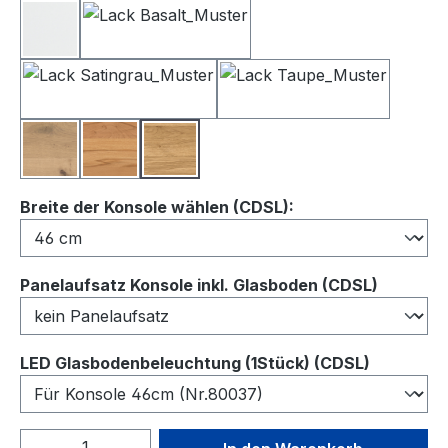
Lack Weiß
Lack Basalt
Lack Satingrau
Lack Taupe
Balkeneiche
Kernbuche
Wildeiche
auswählen
Breite der Konsole wählen (CDSL):
auswähl
Panelaufsatz Konsole inkl. Glasboden (CDSL)
auswähl
LED Glasbodenbeleuchtung (1Stück) (CDSL)
Produkt Anzahl: Gib den gewünschten We