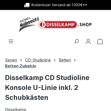
Kostenloser Versand ab 1.000€**
Zum Hauptinhalt springen
Ware
Serien
CD-Studioline
Betten
Betten Zubehör
Disselkamp CD Studioline
Konsole U-Linie inkl. 2
Schubkästen
Disselkamp