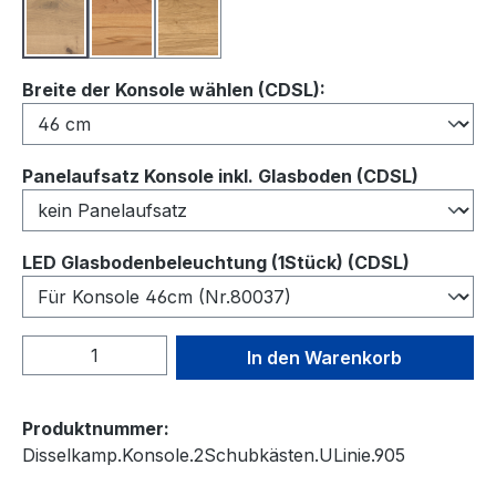
Balkeneiche
Kernbuche
Wildeiche
auswählen
Breite der Konsole wählen (CDSL):
auswähl
Panelaufsatz Konsole inkl. Glasboden (CDSL)
auswähl
LED Glasbodenbeleuchtung (1Stück) (CDSL)
Produkt Anzahl: Gib den gewünschten We
In den Warenkorb
Produktnummer:
Disselkamp.Konsole.2Schubkästen.ULinie.905