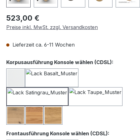
Regulärer Preis:
523,00 €
Preise inkl. MwSt. zzgl. Versandkosten
Lieferzeit ca. 6-11 Wochen
auswähle
Korpusausführung Konsole wählen (CDSL):
Lack weiß
Lack Basalt
Lack Satingrau
Lack Taupe
Balkeneiche
Kernbuche
Wildeiche
auswählen
Frontausführung Konsole wählen (CDSL):