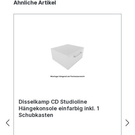
Produktgalerie überspringen
Ähnliche Artikel
Disselkamp CD Studioline
Hängekonsole einfarbig inkl. 1
Schubkasten