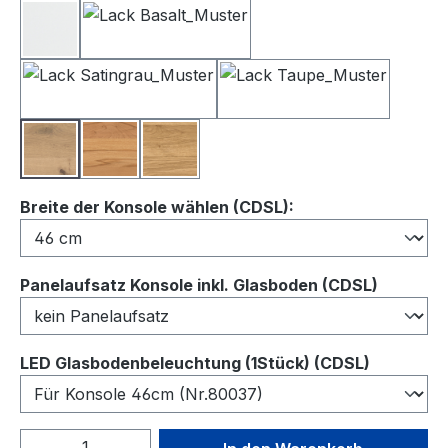
Lack Weiß
Lack Basalt
Lack Satingrau
Lack Taupe
Balkeneiche
Kernbuche
Wildeiche
auswählen
Breite der Konsole wählen (CDSL):
auswähl
Panelaufsatz Konsole inkl. Glasboden (CDSL)
auswähl
LED Glasbodenbeleuchtung (1Stück) (CDSL)
Produkt Anzahl: Gib den gewünschten We