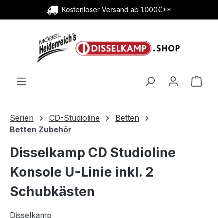
Kostenloser Versand ab 1.000€**
Zum Hauptinhalt springen
Ware
Serien
CD-Studioline
Betten
Betten Zubehör
Disselkamp CD Studioline
Konsole U-Linie inkl. 2
Schubkästen
Disselkamp