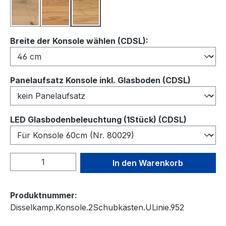
Balkeneiche
Kernbuche
Wildeiche
auswählen
Breite der Konsole wählen (CDSL):
auswähl
Panelaufsatz Konsole inkl. Glasboden (CDSL)
auswähl
LED Glasbodenbeleuchtung (1Stück) (CDSL)
Produkt Anzahl: Gib den gewünschten We
In den Warenkorb
Produktnummer:
Disselkamp.Konsole.2Schubkästen.ULinie.952