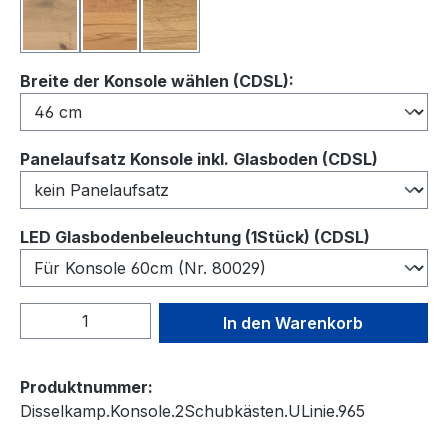
Balkeneiche
Kernbuche
Wildeiche
auswählen
Breite der Konsole wählen (CDSL):
auswähl
Panelaufsatz Konsole inkl. Glasboden (CDSL)
auswähl
LED Glasbodenbeleuchtung (1Stück) (CDSL)
Produkt Anzahl: Gib den gewünschten We
In den Warenkorb
Produktnummer:
Disselkamp.Konsole.2Schubkästen.ULinie.965