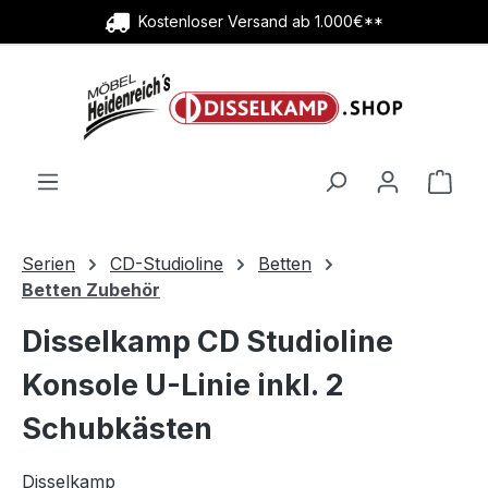
Kostenloser Versand ab 1.000€**
Zum Hauptinhalt springen
Ware
Serien
CD-Studioline
Betten
Betten Zubehör
Disselkamp CD Studioline
Konsole U-Linie inkl. 2
Schubkästen
Disselkamp