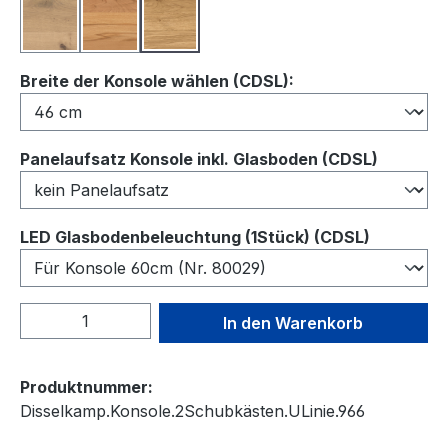
Balkeneiche
Kernbuche
Wildeiche
auswählen
Breite der Konsole wählen (CDSL):
auswähl
Panelaufsatz Konsole inkl. Glasboden (CDSL)
auswähl
LED Glasbodenbeleuchtung (1Stück) (CDSL)
Produkt Anzahl: Gib den gewünschten We
In den Warenkorb
Produktnummer:
Disselkamp.Konsole.2Schubkästen.ULinie.966