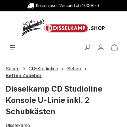
Kostenloser Versand ab 1.000€**
Zum Hauptinhalt springen
Ware
Serien
CD-Studioline
Betten
Betten Zubehör
Disselkamp CD Studioline
Konsole U-Linie inkl. 2
Schubkästen
Disselkamp