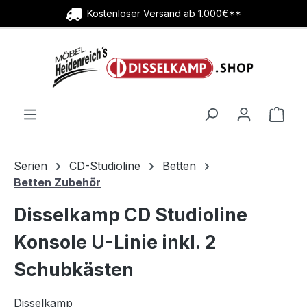
Kostenloser Versand ab 1.000€**
Zum Hauptinhalt springen
Ware
Serien
CD-Studioline
Betten
Betten Zubehör
Disselkamp CD Studioline
Konsole U-Linie inkl. 2
Schubkästen
Disselkamp