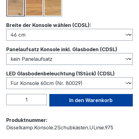
Balkeneiche
Kernbuche
Wildeiche
auswählen
Breite der Konsole wählen (CDSL):
auswähl
Panelaufsatz Konsole inkl. Glasboden (CDSL)
auswähl
LED Glasbodenbeleuchtung (1Stück) (CDSL)
Produkt Anzahl: Gib den gewünschten We
In den Warenkorb
Produktnummer:
Disselkamp.Konsole.2Schubkästen.ULinie.975